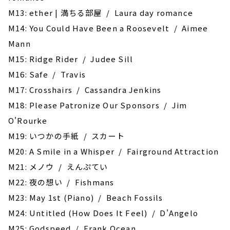
M13: ether | 満ちる部屋 / Laura day romance
M14: You Could Have Been a Roosevelt / Aimee
Mann
M15: Ridge Rider / Judee Sill
M16: Safe / Travis
M17: Crosshairs / Cassandra Jenkins
M18: Please Patronize Our Sponsors / Jim
O'Rourke
M19: いつかの手紙 / スカート
M20: A Smile in a Whisper / Fairground Attraction
M21: メノウ / えんぷてい
M22: 夜の想い / Fishmans
M23: May 1st (Piano) / Beach Fossils
M24: Untitled (How Does It Feel) / D'Angelo
M25: Godspeed / Frank Ocean