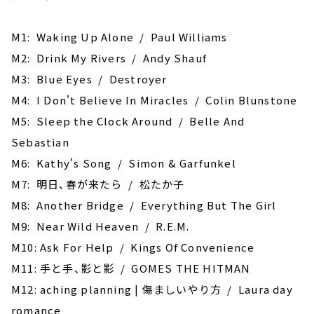
M1: Waking Up Alone / Paul Williams
M2: Drink My Rivers / Andy Shauf
M3: Blue Eyes / Destroyer
M4: I Don't Believe In Miracles / Colin Blunstone
M5: Sleep the Clock Around / Belle And
Sebastian
M6: Kathy's Song / Simon & Garfunkel
M7: 明日、春が来たら / 松たか子
M8: Another Bridge / Everything But The Girl
M9: Near Wild Heaven / R.E.M.
M10: Ask For Help / Kings Of Convenience
M11: 手と手、影と影 / GOMES THE HITMAN
M12: aching planning | 傷ましいやり方 / Laura day
romance