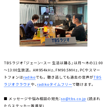
TBSラジオ『ジェーン・スー 生活は踊る』は月～木の11:00
～13:00生放送。 AM954kHz、FM90.5MHz、PCやスマー
トフォンは
radiko
でも。 聴き逃しても過去の音声が
TBS
ラジオクラウド
や、
radikoタイムフリー
で聴けます。
■ メッセージや悩み相談の宛先：
so@tbs.co.jp
(読まれ
たらステッカー等進呈)