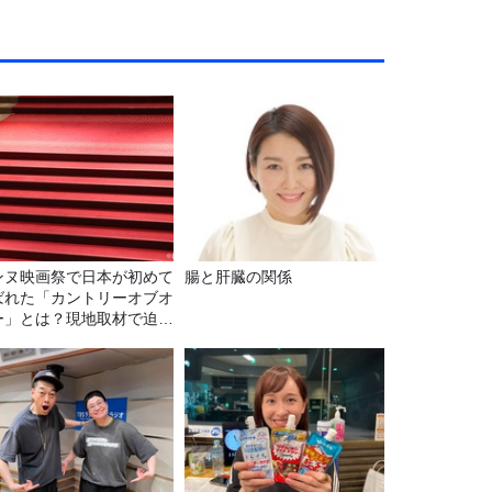
ンヌ映画祭で日本が初めて
腸と肝臓の関係
ばれた「カントリーオブオ
ー」とは？現地取材で迫る
出の意味