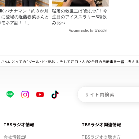
マン「約３か月
猛暑の救世主は“飲む氷”！今
りに登場の近藤春菜さんと
注目のアイススラリー5種飲
ロモネア話！！」
み比べ
Recommended by
荘口彰久さんにとっての「ツール・ド・東北」。そして荘口さんの2台目の自転車を一緒に考える
TBSラジオ情報
TBSラジオ関連情報
会社情報
TBSラジオの聴き方