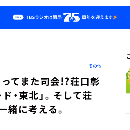
クス
イベント・グッ
ズ
st
YouTube
せ
会社情報
その他
て走ってまた司会!?荘口彰
・ド・東北」。そして荘
一緒に考える。