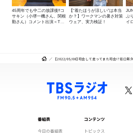
45周年でも中二の放課後‼コ
【“着たほうが涼しい”は本当
JUNK バナナ
サキン（小堺一機さん、関根
か？】ワークマンの暑さ対策
ぶ
勤さん）コメント出演＜TBS
ウェア、実力検証！
イ
ラジオ番組審議会からのご報
告＞
【2022/05/08】司会して走ってまた司会!?
番組表
コンテンツ
今日の番組表
トピックス