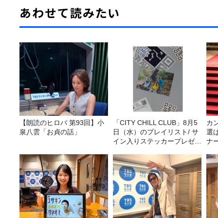
あわせて読みたい
【朗読のヒロバ 第93回】小
「CITY CHILL CLUB」8月5
カ
泉八雲「お貞の話」
日（水）のプレイリスト/ サ
選
イン入りステッカープレゼン
ナ
ト有り
選