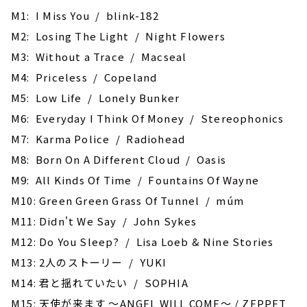
M1: I Miss You / blink-182
M2: Losing The Light / Night Flowers
M3: Without a Trace / Macseal
M4: Priceless / Copeland
M5: Low Life / Lonely Bunker
M6: Everyday I Think Of Money / Stereophonics
M7: Karma Police / Radiohead
M8: Born On A Different Cloud / Oasis
M9: All Kinds Of Time / Fountains Of Wayne
M10: Green Green Grass Of Tunnel / múm
M11: Didn't We Say / John Sykes
M12: Do You Sleep? / Lisa Loeb & Nine Stories
M13: 2人のストーリー / YUKI
M14: 君と揺れていたい / SOPHIA
M15: 天使が来ます ～ANGEL WILL COME～ / ZEPPET