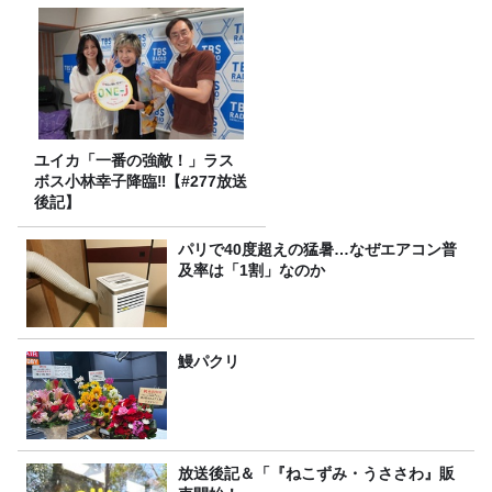
ユイカ「一番の強敵！」ラス
ボス小林幸子降臨‼【#277放送
後記】
パリで40度超えの猛暑…なぜエアコン普
及率は「1割」なのか
鰻パクリ
放送後記＆「『ねこずみ・うささわ』販