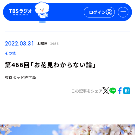
ログイン
マイページ
2022.03.31
木曜日
14:36
新規会員登録
ログイン
その他
第466回「お花見わからない論」
東京ポッド許可局
この記事をシェア
今日の番組表
週間番組表
トピックス
TBS Podcast