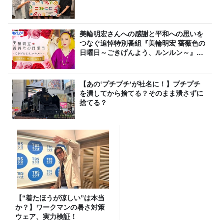
美輪明宏さんへの感謝と平和への思いを
つなぐ追悼特別番組『美輪明宏 薔薇色の
日曜日～ごきげんよう、ルンルン～』
8/9（日）16時放送
【あの‘プチプチ‘が社名に！】プチプチ
を潰してから捨てる？そのまま潰さずに
捨てる？
【“着たほうが涼しい”は本当
か？】ワークマンの暑さ対策
ウェア、実力検証！