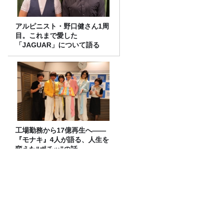
アルピニスト・野口健さん1周
目。これまで愛した
「JAGUAR」について語る
工場勤務から17億再生へ——
『モナキ』4人が語る、人生を
変えた“ポチッ”の話
オンエア曲紹介
空気階段 第9回単独公演 『●●●』 公式ツ