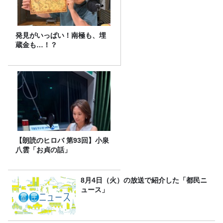
発見がいっぱい！南極も、埋
蔵金も…！？
【朗読のヒロバ 第93回】小泉
八雲「お貞の話」
8月4日（火）の放送で紹介した「都民ニ
ュース」