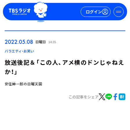
ログイン
マイページ
2022.05.08
日曜日
14:35
新規会員登録
ログイン
バラエティ・お笑い
放送後記＆「この人、アメ横のドンじゃねえ
か！」
安住紳一郎の日曜天国
この記事をシェア
今日の番組表
週間番組表
トピックス
TBS Podcast