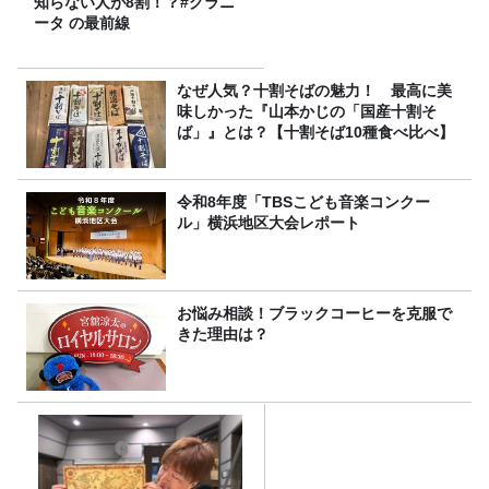
知らない人が8割！？#グラニ
ータ の最前線
なぜ人気？十割そばの魅力！ 最高に美
味しかった『山本かじの「国産十割そ
ば」』とは？【十割そば10種食べ比べ】
令和8年度「TBSこども音楽コンクー
ル」横浜地区大会レポート
お悩み相談！ブラックコーヒーを克服で
きた理由は？