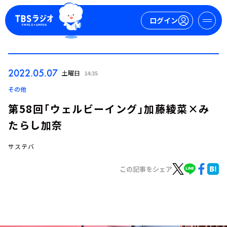
ログイン
マイページ
2022.05.07
土曜日
14:35
新規会員登録
ログイン
その他
第58回「ウェルビーイング」加藤綾菜×み
たらし加奈
サステバ
この記事をシェア
今日の番組表
週間番組表
トピックス
TBS Podcast