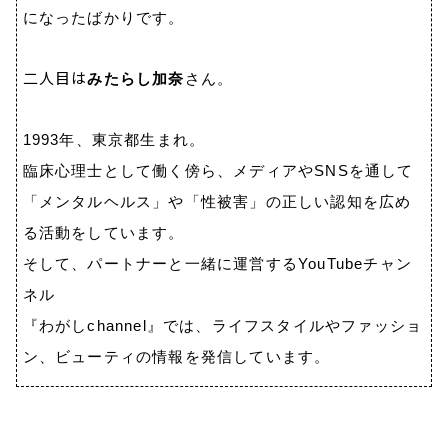
になったばかりです。
二人目は
みたらし加奈
さん。
1993
年、東京都生まれ。
臨床心理士として働く傍ら、メディアや
SNS
を通して
「メンタルヘルス」や「性被害」の正しい認知を広め
る活動をしています。
そして、パートナーと一緒に運営する
YouTube
チャン
ネル
『わがし
channel
』では、ライフスタイルやファッショ
ン、ビューティの情報を発信しています。