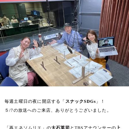
お知らせ
イベント・グッズ
YouTube
会社情報
毎週土曜日の夜に開店する「
スナック
SDGs
」！
５
/7
の放送へのご来店、ありがとうございました。
「再エネソムリエ」の
大石英司
と
TBS
アナウンサーの
上