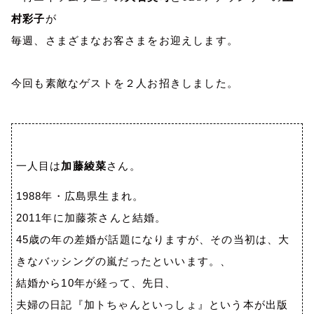
村
彩子
が
毎週、さまざまなお客さまをお迎えします。
今回も素敵なゲストを２人お招きしました。
一人目は
加藤綾菜
さん。
1988
年・広島県生まれ。
2011
年に加藤茶さんと結婚。
45
歳の年の差婚が話題になりますが、その当初は、大
きなバッシングの嵐だったといいます。、
結婚から
10
年が経って、先日、
夫婦の日記『加トちゃんといっしょ』という本が出版