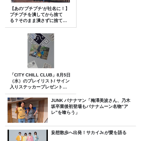
【あの‘プチプチ‘が社名に！】
プチプチを潰してから捨て
る？そのまま潰さずに捨て
る？
「CITY CHILL CLUB」8月5日
（水）のプレイリスト/ サイン
入りステッカープレゼント有
り
JUNK バナナマン「梅澤美波さん、乃木
坂卒業後初登場もバナナムーン名物“ア
レ”を喰らう」
妄想散歩へ出発！サカイJr.が愛を語る