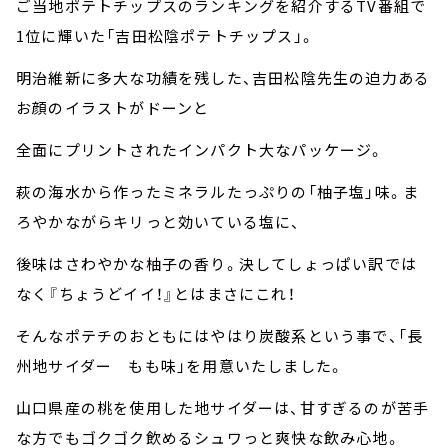
ご当地ポテトチップスのランキングを紹介するTV番組で
1位に輝いた「吉田松陰ポテトチップス」。
明治維新に多大な功績を残した、吉田松陰先生の迫力ある
お顔のイラストがドーンと
全面にプリントされたインパクト大なパッケージ。
萩の海水から作ったミネラルたっぷりの「柚子塩」味。ま
ろやかながらキリっと効いている塩に、
後味はさわやかな柚子の香り。決してしょっぱい訳では
なく『ちょうどイイ！』とはまさにこれ！
そんなポテチのおともにはやはり炭酸系という事で、「長
州地サイダー もも味」を用意いたしました。
山口県産の桃を使用した地サイダーは、甘すぎるのが苦手
な方でもゴクゴク飲めるシュワっと爽快な飲み心地。