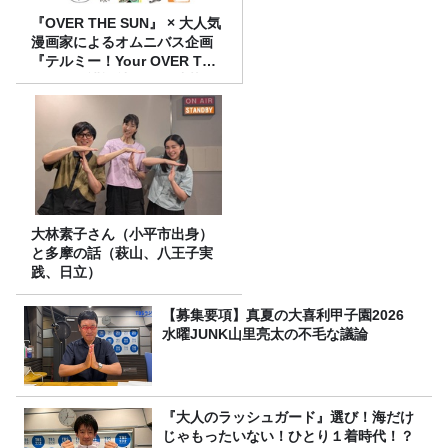
『OVER THE SUN』 × 大人気
漫画家によるオムニバス企画
『テルミー！Your OVER THE
SUN』が講談社Kissで連載ス
タート
大林素子さん（小平市出身）
と多摩の話（萩山、八王子実
践、日立）
【募集要項】真夏の大喜利甲子園2026
水曜JUNK山里亮太の不毛な議論
『大人のラッシュガード』選び！海だけ
じゃもったいない！ひとり１着時代！？