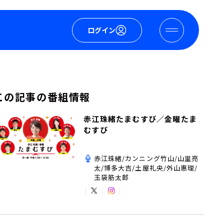
ログイン
この記事の番組情報
赤江珠緒たまむすび／金曜たま
むすび
赤江珠緒/カンニング竹山/山里亮
太/博多大吉/土屋礼央/外山惠理/
玉袋筋太郎