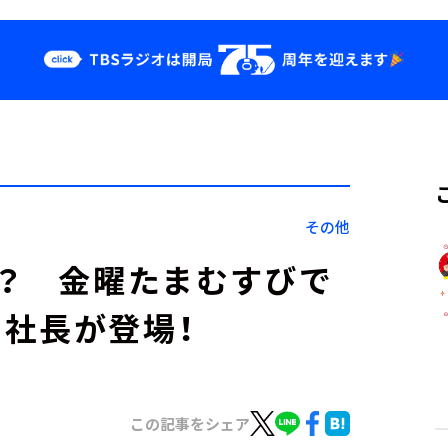
クス
イベント・グッ
ズ
st
YouTube
せ
会社情報
その他
！？ 金曜たまむすびで
社長が登場！
この記事をシェア