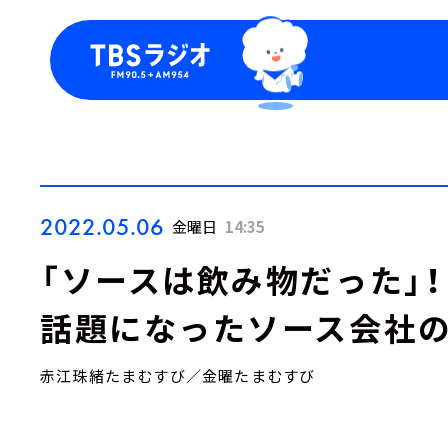
今日の番組表
トピッ
週間番組表
TBS
Podca
お知ら
2022.05.06
金曜日
14:35
「ソースは飲み物だった」
話題になったソース会社の
赤江珠緒たまむすび／金曜たまむすび