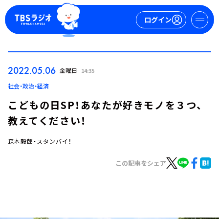
ログイン
マイページ
2022.05.06
金曜日
14:35
新規会員登録
ログイン
社会・政治・経済
こどもの日SP！あなたが好きモノを３つ、
教えてください！
森本毅郎・スタンバイ！
この記事をシェア
今日の番組表
週間番組表
トピックス
TBS Podcast