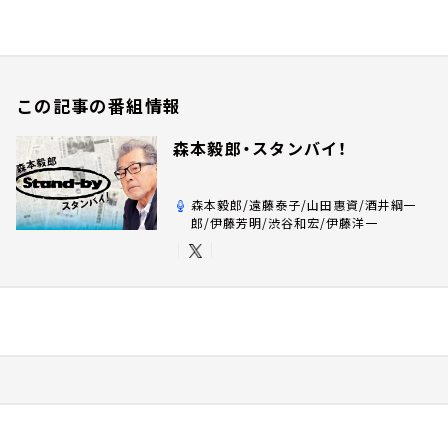
この記事の番組情報
森本毅郎・スタンバイ！
森本毅郎/遠藤泰子/山田惠資/酒井綱一
郎/伊藤芳明/渋谷和宏/伊藤洋一