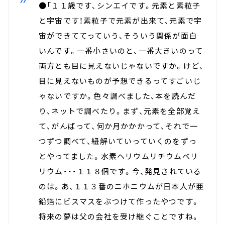
●「１１歳です、シンエイです。元素と素粒子
と宇宙です！素粒子で元素が出来て、元素で宇
宙ができててっていう、そういう関係が面白
いんです。一番小さいのと、一番大きいのって
両方とも目に見えないじゃないですか。けど、
目に見えないものが予想できるってすごいじ
ゃないですか。色々調べました、本を読んだ
り、ネットで調べたり。まず、元素を全部覚え
て、がんばって、何か月かかかって、それで一
つずつ調べて、紐解いていっていくのをずっ
とやってました。水素ヘリウムリチウムベリ
リウム・・・１１８個です。今、発見されている
のは。あ、１１３番のニホニウムが日本人が亜
鉛箔にビスマスをぶつけて作ったやつです。
将来の夢は父の会社を受け継ぐことですね。