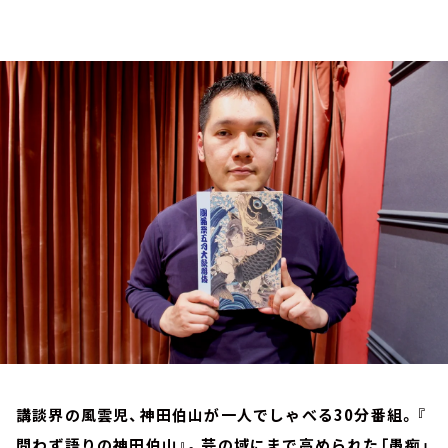
お知らせ
イベント・グッズ
YouTube
会社情報
講談界の風雲児、神田伯山が一人でしゃべる30分番組。『
問わず語りの神田伯山』。芸の域にまで高められた「愚痴」