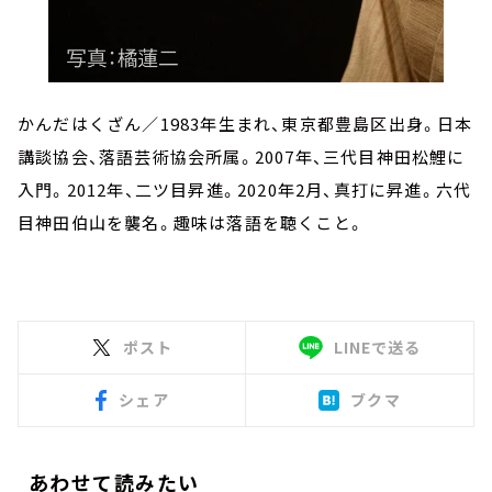
かんだはくざん／1983年生まれ、東京都豊島区出身。日本
講談協会、落語芸術協会所属。2007年、三代目神田松鯉に
入門。2012年、二ツ目昇進。2020年2月、真打に昇進。六代
目神田伯山を襲名。趣味は落語を聴くこと。
ポスト
LINEで送る
シェア
ブクマ
あわせて読みたい