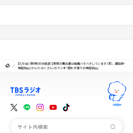
【5/6（金）夜9時30分放送！】寄席の舞台裏は結構バタバタしています（笑）。講談師・
神田伯山（かんだ はくざん）のラジオ『問わず語りの神田伯山』