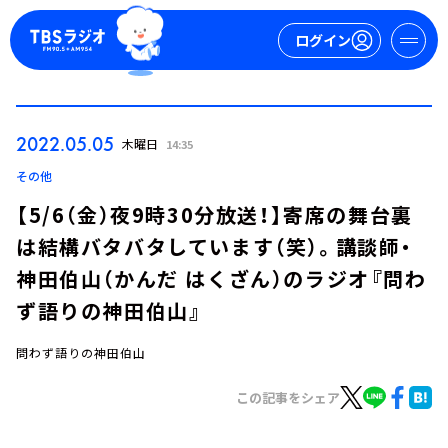
ログイン
マイページ
2022.05.05
木曜日
14:35
新規会員登録
ログイン
その他
【5/6（金）夜9時30分放送！】寄席の舞台裏
は結構バタバタしています（笑）。講談師・
神田伯山（かんだ はくざん）のラジオ『問わ
ず語りの神田伯山』
問わず語りの神田伯山
今日の番組表
週間番組表
この記事をシェア
トピックス
TBS Podcast