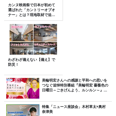
カンヌ映画祭で日本が初めて
選ばれた「カントリーオブオ
ナー」とは？現地取材で迫る
選出の意味
わざわざ備えない【備え】で
防災！
美輪明宏さんへの感謝と平和への思いを
つなぐ追悼特別番組『美輪明宏 薔薇色の
日曜日～ごきげんよう、ルンルン～』
8/9（日）16時放送
特集「ニュース座談会」木村草太×奥村
奈津美