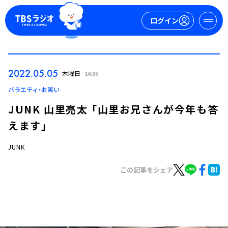
ログイン
マイページ
2022.05.05
木曜日
14:35
新規会員登録
ログイン
バラエティ・お笑い
JUNK 山里亮太 「山里お兄さんが今年も答
えます」
JUNK
この記事をシェア
今日の番組表
週間番組表
トピックス
TBS Podcast