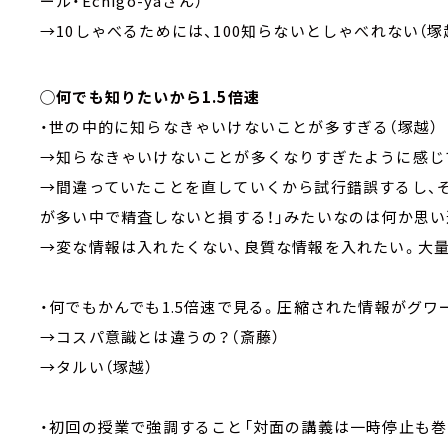
ール・Echigo-yaさん）
→10しゃべるためには、100知らないとしゃべれない（塚
◯何でも知りたいから1.5倍速
・世の中的に知らなきゃいけないことが多すぎる（塚越）
→知らなきゃいけないことが多くなりすぎたように感じてる
→間違っていたことを直していくから試行錯誤するし、
が多い中で精査しないと損する！」みたいなのは何か思い込ま
→変な情報は入れたくない、良質な情報を入れたい。大
・何でもかんでも1.5倍速で見る。圧縮された情報がグワ
→コスパ意識とは違うの？（斎藤）
→タルい（塚越）
・初回の授業で強調すること「対面の講義は一時停止も巻き戻