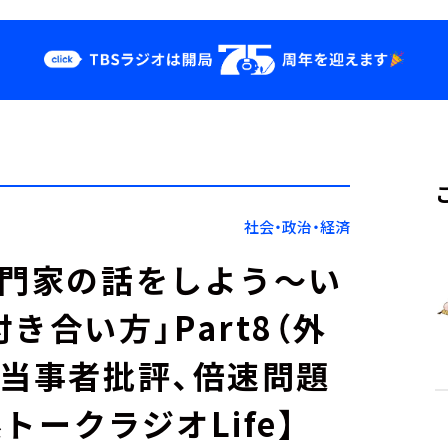
クス
イベント・グッ
ズ
st
YouTube
せ
会社情報
社会・政治・経済
専門家の話をしよう～い
き合い方」Part8（外
、当事者批評、倍速問題
トークラジオLife】