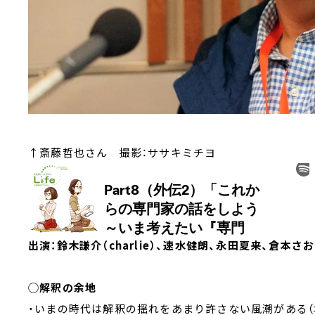
↑斎藤哲也さん 撮影：ササキミチヨ
出演：鈴木謙介（charlie）、速水健朗、永田夏来、倉本
◯解釈の余地
・いまの時代は解釈の揺れをあまり許さない風潮がある