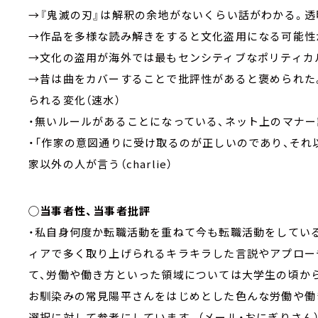
→『鬼滅の刃』は解釈の余地がないくらい話がわかる。透
→作品を多様な読み解きをすると文化盗用になる可能性
→文化の盗用が海外では最もセンシティブなポリティカルコ
→昔は曲をカバーすることで批評性があると褒められた
られる変化（速水）
・無いルールがあることになっている、ネット上のマナー
・「作家の意図通りに受け取るのが正しいのであり、それ
家以外の人が言う（charlie）
◯当事者性、当事者批評
・私自身何度か転職活動を重ねて今も転職活動をしてい
ィアで多く取り上げられるキラキラした言説やアプロー
て、労働や働き方といった領域については大学生の頃か
お馴染みの常見陽平さんをはじめとした色んな労働や働
選択に対して参考にしています。（メール・おにぎりさん