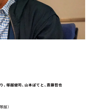
さおり、塚越健司、山本ぽてと、斎藤哲也
（塚越）