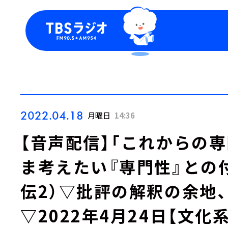
今日の番組表
トピッ
週間番組表
TBS
Podca
お知ら
2022.04.18
月曜日
14:36
【音声配信】「これからの
ま考えたい『専門性』との付
伝2）▽批評の解釈の余地
▽2022年4月24日【文化系