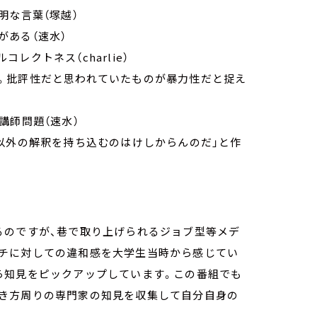
明な言葉（塚越）
がある（速水）
レクトネス（charlie）
。批評性だと思われていたものが暴力性だと捉え
講師問題（速水）
以外の解釈を持ち込むのはけしからんのだ」と作
るのですが、巷で取り上げられるジョブ型等メデ
チに対しての違和感を大学生当時から感じてい
ら知見をピックアップしています。この番組でも
き方周りの専門家の知見を収集して自分自身の
）