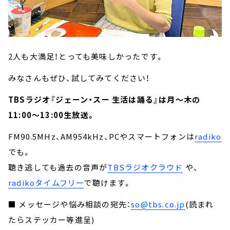
2人も大満足！とっても美味しかったです。
みなさんもぜひ、試してみてください！
TBSラジオ『ジェーン・スー 生活は踊る』は月～木の
11:00～13:00生放送。
FM90.5MHz、AM954kHz、PCやスマートフォンは
radiko
でも。
聴き逃しても過去の音声が
TBSラジオクラウド
や、
radikoタイムフリー
で聴けます。
■ メッセージや悩み相談の宛先：
so@tbs.co.jp
(読まれ
たらステッカー等進呈)