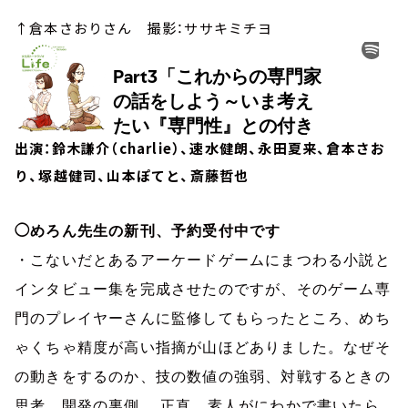
↑倉本さおりさん 撮影：ササキミチヨ
出演：鈴木謙介（charlie）、速水健朗、永田夏来、倉本さお
り、塚越健司、山本ぽてと、斎藤哲也
◯めろん先生の新刊、予約受付中です
・こないだとあるアーケードゲームにまつわる小説と
インタビュー集を完成させたのですが、そのゲーム専
門のプレイヤーさんに監修してもらったところ、めち
ゃくちゃ精度が高い指摘が山ほどありました。なぜそ
の動きをするのか、技の数値の強弱、対戦するときの
思考、開発の裏側。
正直、素人がにわかで書いたら