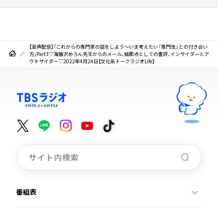
【音声配信】「これからの専門家の話をしよう～いま考えたい『専門性』との付き合い
方」Part3▽海猫沢めろん先生からのメール、結節点としての書評、インサイダーとア
ウトサイダー▽2022年4月24日【文化系トークラジオLife】
番組表