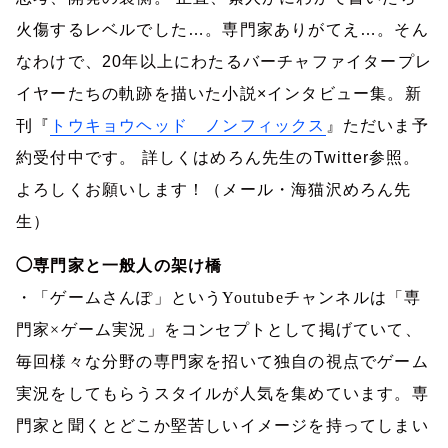
火傷するレベルでした
…
。専門家ありがてえ
…
。そん
なわけで、
20
年以上にわたるバーチャファイタープレ
イヤーたちの軌跡を描いた小説
×
インタビュー集。新
刊『
トウキョウヘッド ノンフィックス
』ただいま予
約受付中です。
詳しくはめろん先生の
Twitter
参照。
よろしくお願いします！（メール・海猫沢めろん先
生）
◯専門家と一般人の架け橋
・「ゲームさんぽ」という
Youtube
チャンネルは「専
門家×ゲーム実況」をコンセプトとして掲げていて、
毎回様々な分野の専門家を招いて独自の視点でゲーム
実況をしてもらうスタイルが人気を集めています。専
門家と聞くとどこか堅苦しいイメージを持ってしまい