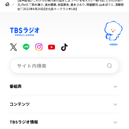
【音声配信】「これからの専門家の話をしよう～いま考えたい『専門性』との付き合い
方」Part1▽鈴木謙介、速水健朗、永田夏来、倉本さおり、塚越健司、山本ぽてと、斎藤哲
也▽2022年4月24日【文化系トークラジオLife】
番組表
コンテンツ
TBSラジオ情報