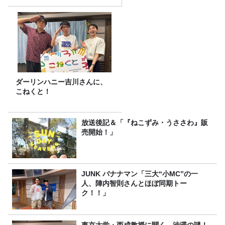
みた！
ダーリンハニー吉川さんに、
こねくと！
放送後記＆「『ねこずみ・うささわ』販
売開始！」
JUNK バナナマン「三大“小MC”の一
人、陣内智則さんとほぼ同期トー
ク！！」
東京大学・西成教授に聞く、渋滞の謎！