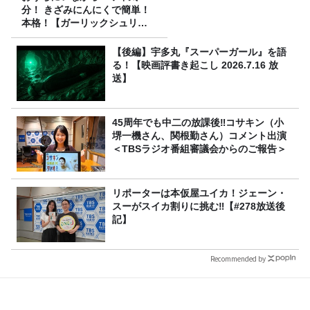
分！ きざみにんにくで簡単！
本格！【ガーリックシュリン
プ】 桃屋のかんたんレシピ
【後編】宇多丸『スーパーガール』を語
る！【映画評書き起こし 2026.7.16 放
送】
45周年でも中二の放課後‼コサキン（小
堺一機さん、関根勤さん）コメント出演
＜TBSラジオ番組審議会からのご報告＞
リポーターは本仮屋ユイカ！ジェーン・
スーがスイカ割りに挑む‼【#278放送後
記】
Recommended by