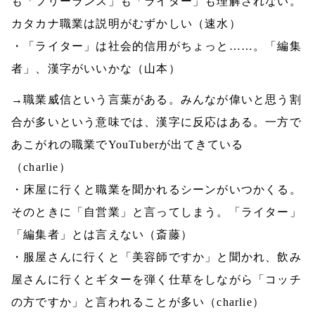
も「フリーランス」も「ライター」も理解されない。
カタカナ職業は説明がむずかしい（速水）
・「ライター」は社会的信用がちょっと……。「編集
者」、漢字がいいかな（山本）
→職業威信という言葉がある。みんなが偉いと思う割
合が多いという意味では、漢字に反応はある。一方で
あこがれの職業で
YouTuber
が出てきている
（
charlie
）
・床屋に行くと職業を聞かれるシーンがいつかくる。
そのときに「自営業」と言ってしまう。「ライター」
「編集者」とは言えない（斎藤）
・服屋さんに行くと「美容師ですか」と聞かれ、飲み
屋さんに行くとギターを弾く仕草をしながら「コッチ
の方ですか」と言われることが多い（
charlie
）