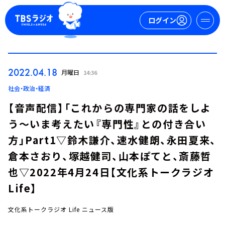
ログイン
マイページ
2022.04.18
月曜日
14:36
新規会員登録
ログイン
社会・政治・経済
【音声配信】「これからの専門家の話をしよ
う～いま考えたい『専門性』との付き合い
方」Part1▽鈴木謙介、速水健朗、永田夏来、
倉本さおり、塚越健司、山本ぽてと、斎藤哲
也▽2022年4月24日【文化系トークラジオ
今日の番組表
Life】
週間番組表
トピックス
文化系トークラジオ Life ニュース版
TBS Podcast