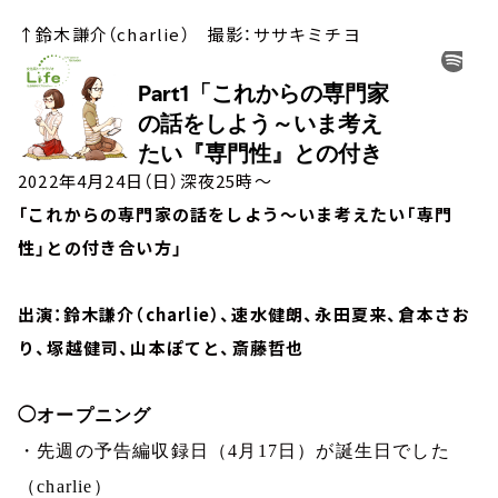
↑鈴木謙介（charlie） 撮影：ササキミチヨ
2022年4月24日（日）深夜25時～
「これからの専門家の話をしよう～いま考えたい「専門
性」との付き合い方」
出演：鈴木謙介（charlie）、速水健朗、永田夏来、倉本さお
り、塚越健司、山本ぽてと、斎藤哲也
◯オープニング
・先週の予告編収録日（
4
月
17
日）が誕生日でした
（
charlie
）