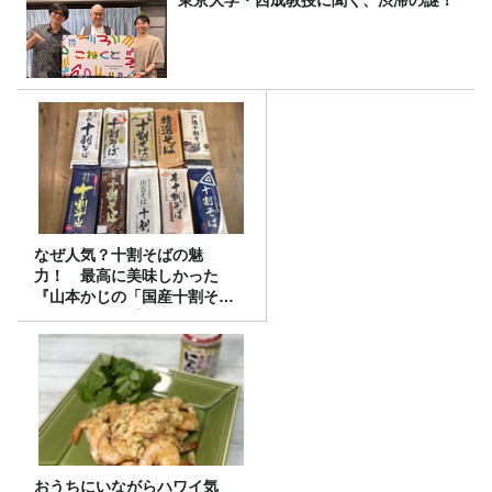
なぜ人気？十割そばの魅
力！ 最高に美味しかった
『山本かじの「国産十割そ
ば」』とは？【十割そば10種
食べ比べ】
おうちにいながらハワイ気