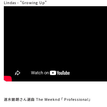
Lindas - "Growing Up"
速水健朗さん選曲 The Weeknd 「 Professional」