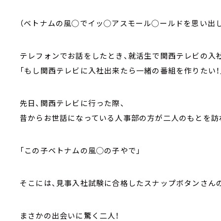
（ベトナムの風◯でイッ◯アスモール◯ールドを思い出
テレフォンでお話をしたとき、就活生で関西テレビの入
「もし関西テレビに入社出来たら一緒の番組を作りたい！
先日、関西テレビに行った際、
昔からお世話になっている人事部の方が二人のもとを訪
「この子ベトナムの風◯の子やで」
そこには、見事入社試験に合格したスナップボタンさん
まさかの出会いに驚く二人！