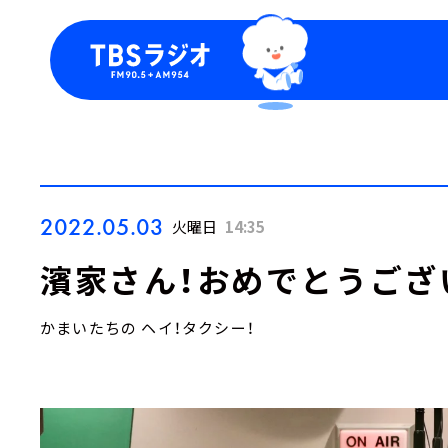
今日の番組表
トピッ
週間番組表
TBS
Podca
お知ら
2022.05.03
火曜日
14:35
濱家さん！おめでとうござ
かまいたちの ヘイ！タクシー！