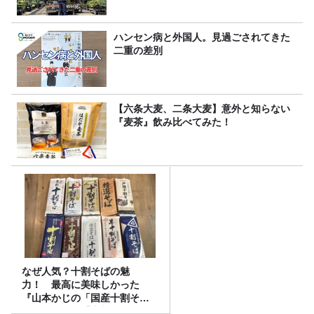
ハンセン病と外国人。見過ごされてきた
二重の差別
【六条大麦、二条大麦】意外と知らない
『麦茶』飲み比べてみた！
なぜ人気？十割そばの魅
力！ 最高に美味しかった
『山本かじの「国産十割そ
ば」』とは？【十割そば10種