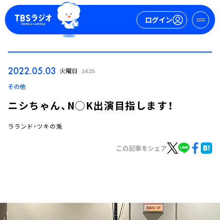
ログイン
マイページ
2022.05.03
火曜日
14:35
新規会員登録
ログイン
その他
ニシちゃん、N◯K出演目指します！
ラランド・ツキの兎
この記事をシェア
今日の番組表
週間番組表
トピックス
TBS Podcast