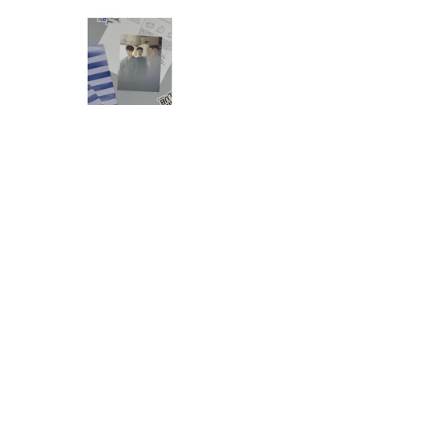
食べ比べ】
「CITY CHILL CLUB」8月7日
（金）のプレイリスト / サイン
入りステッカープレゼント有
り
小堺一機＆関根勤『コサキンDEワァ
オ！』放送開始45周年記念イベントが10
月17日（土）に開催決定！本日よりFC先
行受付スタート！
放送後記＆「『ねこずみ・うささわ』販
売開始！」
テレビとラジオが直結！乃木に粛清され