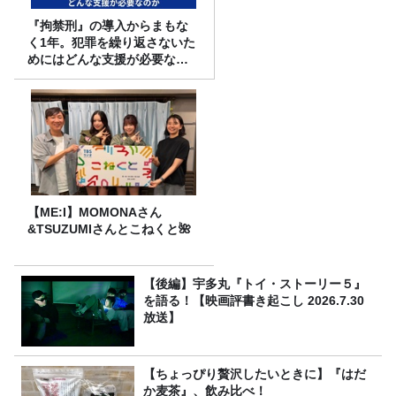
『拘禁刑』の導入からまもな
く1年。犯罪を繰り返さないた
めにはどんな支援が必要なの
か
【ME:I】MOMONAさん
&TSUZUMIさんとこねくと🌺
【後編】宇多丸『トイ・ストーリー５』
を語る！【映画評書き起こし 2026.7.30
放送】
【ちょっぴり贅沢したいときに】『はだ
か麦茶』、飲み比べ！