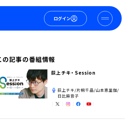
ログイン
この記事の番組情報
荻上チキ・ Session
荻上チキ/片桐千晶/山本恵里伽/
日比麻音子