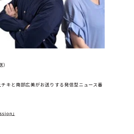
送）
家・荻上チキと南部広美がお送りする発信型ニュース番
sion」