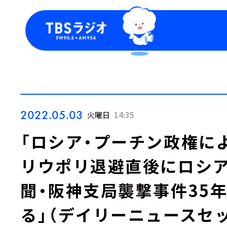
今日の番組表
トピッ
週間番組表
TBS
Podca
お知ら
2022.05.03
火曜日
14:35
「ロシア・プーチン政権に
リウポリ退避直後にロシア
聞・阪神支局襲撃事件35
る」（デイリーニュースセ