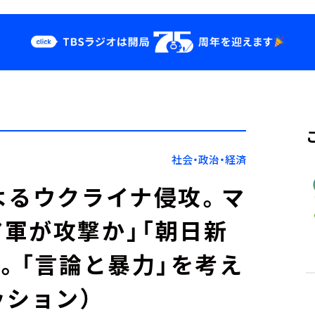
クス
イベント・グッ
ズ
st
YouTube
せ
会社情報
社会・政治・経済
よるウクライナ侵攻。マ
軍が攻撃か」「朝日新
年。「言論と暴力」を考え
ッション）