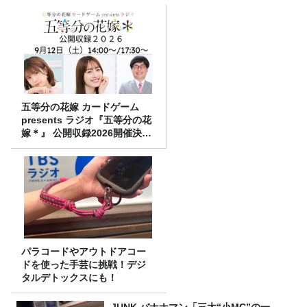
五等分の花嫁 カードゲーム
presents ラジオ『五等分の花
嫁＊』 公開収録2026開催決
定！
パラコードやアウトドアコー
ドを使った手芸に挑戦！デジ
タルデトックスにも！
JUNK バナナマン「三大“小MC”の一