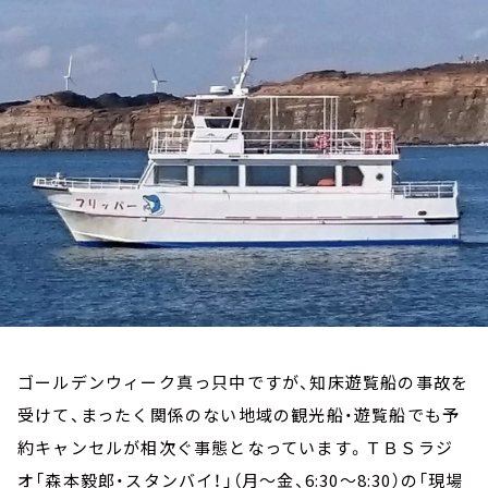
お知らせ
イベント・グッズ
YouTube
会社情報
ゴールデンウィーク真っ只中ですが、知床遊覧船の事故を
受けて、まったく関係のない地域の観光船・遊覧船でも予
約キャンセルが相次ぐ事態となっています。ＴＢＳラジ
オ「森本毅郎・スタンバイ！」（月～金、6:30～8:30）の「現場