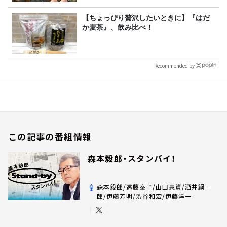
【ちょっぴり贅沢したいときに】『はだ
か麦茶』、飲み比べ！
Recommended by
この記事の番組情報
森本毅郎・スタンバイ！
森本毅郎/遠藤泰子/山田惠資/酒井綱一
郎/伊藤芳明/渋谷和宏/伊藤洋一