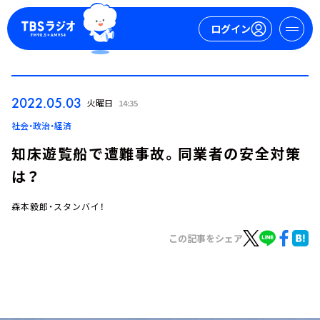
ログイン
マイページ
2022.05.03
火曜日
14:35
新規会員登録
ログイン
社会・政治・経済
知床遊覧船で遭難事故。同業者の安全対策
は？
森本毅郎・スタンバイ！
この記事をシェア
今日の番組表
週間番組表
トピックス
TBS Podcast