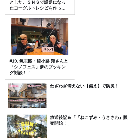
とした、ＳＮＳで話題になっ
たヨーグルトレシピを作って
みた！
#19. 氣志團・綾小路 翔さんと
「シノフェス」夢のブッキン
グ対談！！
わざわざ備えない【備え】で防災！
放送後記＆「『ねこずみ・うささわ』販
売開始！」