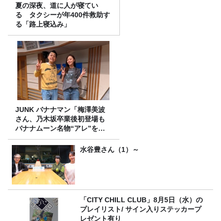
夏の深夜、道に人が寝てい
る タクシーが年400件救助す
る「路上寝込み」
JUNK バナナマン「梅澤美波
さん、乃木坂卒業後初登場も
バナナムーン名物“アレ”を喰
らう」
水谷豊さん（1）～
「CITY CHILL CLUB」8月5日（水）の
プレイリスト/ サイン入りステッカープ
レゼント有り