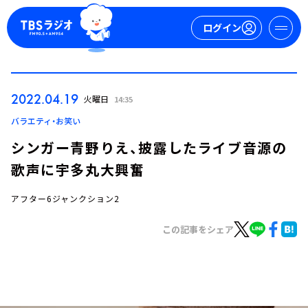
ログイン
マイページ
2022.04.19
火曜日
14:35
新規会員登録
ログイン
バラエティ・お笑い
シンガー青野りえ、披露したライブ音源の
歌声に宇多丸大興奮
アフター6ジャンクション2
この記事をシェア
今日の番組表
週間番組表
トピックス
TBS Podcast