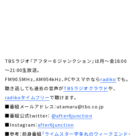
TBSラジオ『アフター６ジャンクション』は月～金18:00
～21:00生放送。
FM90.5MHz、AM954kHz、PCやスマホなら
radiko
でも。
聴き逃しても過去の音声が
TBSラジオクラウド
や、
radikoタイムフリー
で聴けます。
■番組メールアドレス：utamaru@tbs.co.jp
■番組公式twitter：
@after6junction
■Instagram：
after6junction
■参考：前身番組
「ライムスター宇多丸のウィークエンド・