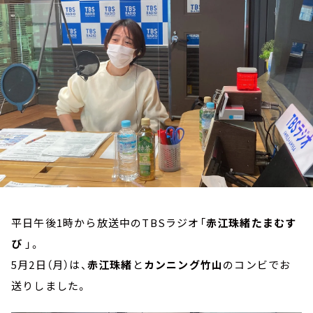
お知らせ
イベント・グッズ
YouTube
会社情報
平日午後1時から放送中のTBSラジオ「
赤江珠緒たまむす
び
」。
5月2日（月）は、
赤江珠緒
と
カンニング竹山
のコンビでお
送りしました。