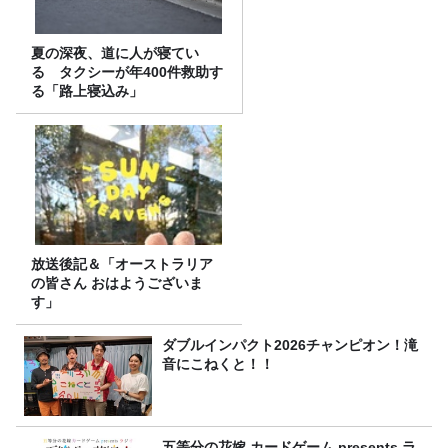
夏の深夜、道に人が寝てい
る タクシーが年400件救助す
る「路上寝込み」
放送後記＆「オーストラリア
の皆さん おはようございま
す」
ダブルインパクト2026チャンピオン！滝
音にこねくと！！
五等分の花嫁 カードゲーム presents ラ