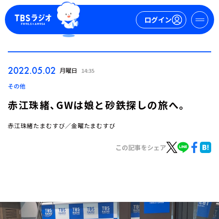
ログイン
マイページ
2022.05.02
月曜日
14:35
新規会員登録
ログイン
その他
赤江珠緒、GWは娘と砂鉄探しの旅へ。
赤江珠緒たまむすび／金曜たまむすび
この記事をシェア
今日の番組表
週間番組表
トピックス
TBS Podcast