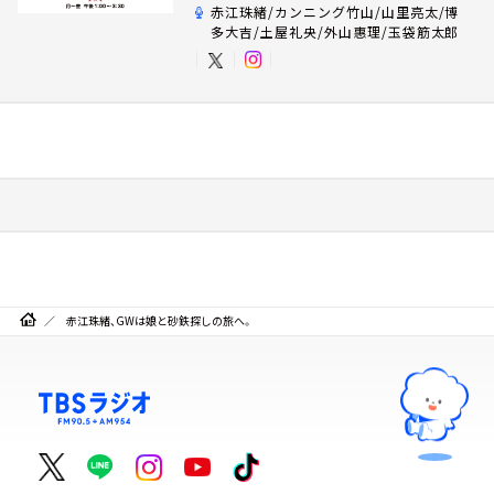
赤江珠緒/カンニング竹山/山里亮太/博
多大吉/土屋礼央/外山惠理/玉袋筋太郎
赤江珠緒、GWは娘と砂鉄探しの旅へ。