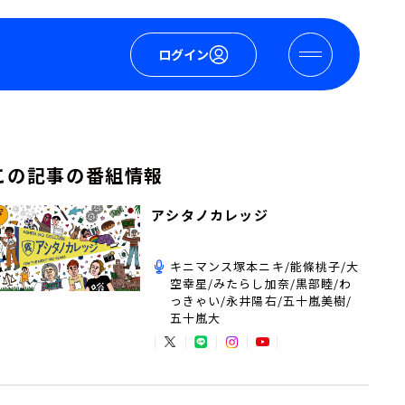
ログイン
この記事の番組情報
アシタノカレッジ
キニマンス塚本ニキ/能條桃子/大
空幸星/みたらし加奈/黒部睦/わ
っきゃい/永井陽右/五十嵐美樹/
五十嵐大