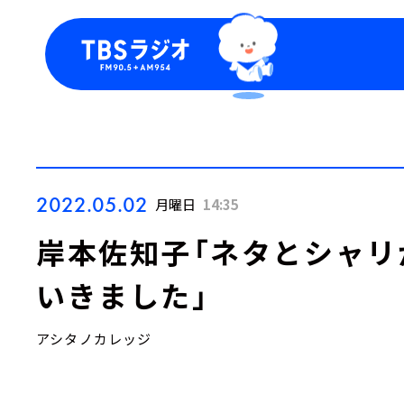
今日の番組表
トピッ
週間番組表
TBS
Podca
お知ら
2022.05.02
月曜日
14:35
岸本佐知子「ネタとシャリ
いきました」
アシタノカレッジ