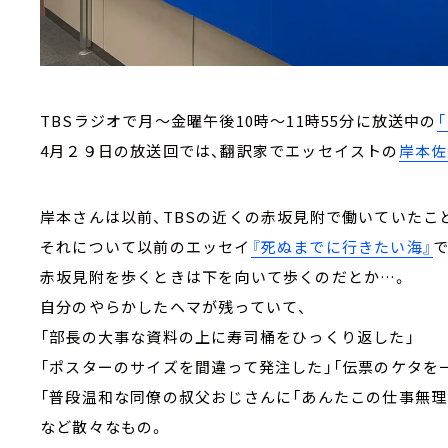
TBSラジオで月～金曜午後10時～11時55分に放送中の
4月２９日の放送回では、翻訳家でエッセイストの
岸本佐
岸本さんは以前、TBSの近くの赤坂見附で働いていたこ
それについて以前のエッセイ
『死ぬまでに行きたい海』
赤坂見附を歩くときは下を向いて歩くのだとか…。
自分のやらかしたヘマが残っていて、
「部長の大事な資料の上に寿司桶をひっくり返した」
「ポスターのサイズを間違って発注した」「伝票のケタを
「普段温和な同僚の叔父おじさんに「あんたこの仕事無理
など散々なもの。