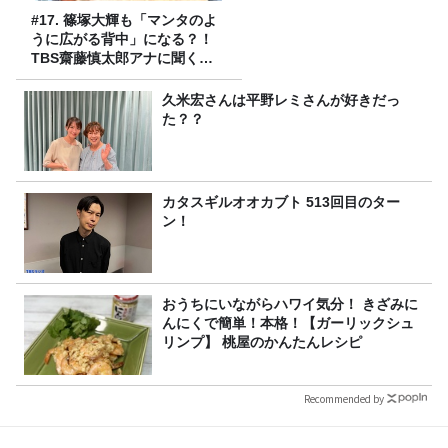
#17. 篠塚大輝も「マンタのよ
うに広がる背中」になる？！
TBS齋藤慎太郎アナに聞くメ
ンズフィジークの魅力！！
久米宏さんは平野レミさんが好きだっ
た？？
カタスギルオオカブト 513回目のター
ン！
おうちにいながらハワイ気分！ きざみに
んにくで簡単！本格！【ガーリックシュ
リンプ】 桃屋のかんたんレシピ
Recommended by