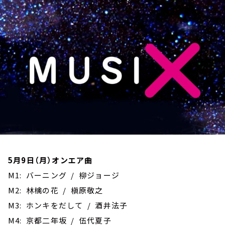
お知らせ
イベント・グッズ
YouTube
会社情報
5月9日（月）オンエア曲
M1: バーニング / 柳ジョージ
M2: 林檎の花 / 槇原敬之
M3: ホンキをだして / 酒井法子
M4: 京都二年坂 / 伍代夏子