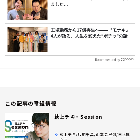
ました…
工場勤務から17億再生へ——『モナキ』
4人が語る、人生を変えた“ポチッ”の話
Recommended by
この記事の番組情報
荻上チキ・ Session
荻上チキ/片桐千晶/山本恵里伽/日比麻
音子