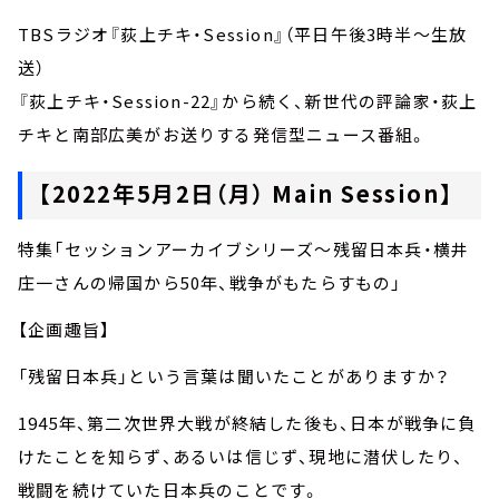
TBSラジオ『荻上チキ・Session』（平日午後3時半～生放
送）
『荻上チキ・Session-22』から続く、新世代の評論家・荻上
チキと南部広美がお送りする発信型ニュース番組。
【2022年5月2日（月） Main Session】
特集「セッションアーカイブシリーズ～残留日本兵・横井
庄一さんの帰国から50年、戦争がもたらすもの」
【企画趣旨】
「残留日本兵」という言葉は聞いたことがありますか？
1945年、第二次世界大戦が終結した後も、日本が戦争に負
けたことを知らず、あるいは信じず、現地に潜伏したり、
戦闘を続けていた日本兵のことです。