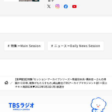
# 特集＝Main Session
# ニュース＝Daily News Session
【音声配信】特集「セッション・アーカイブシリーズ～残留日本兵・横井庄一さんの帰
国から50年、戦争がもたらすもの」崎山敏也（TBSアーカイブマネジメント部）×荻上
チキ×南部広美▼2022年5月2日（月）放送分