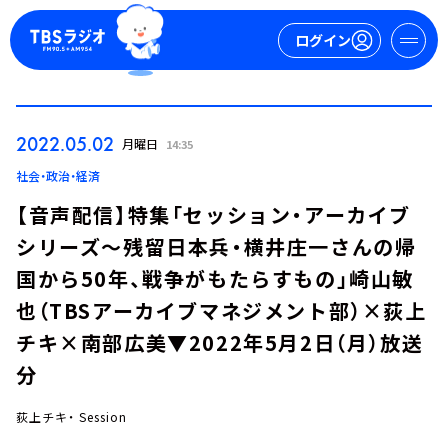
ログイン
マイページ
2022.05.02
月曜日
14:35
新規会員登録
ログイン
社会・政治・経済
【音声配信】特集「セッション・アーカイブ
シリーズ～残留日本兵・横井庄一さんの帰
国から50年、戦争がもたらすもの」崎山敏
也（TBSアーカイブマネジメント部）×荻上
チキ×南部広美▼2022年5月2日（月）放送
今日の番組表
分
週間番組表
トピックス
荻上チキ・ Session
TBS Podcast