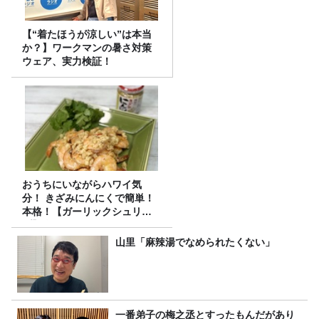
【“着たほうが涼しい”は本当
か？】ワークマンの暑さ対策
ウェア、実力検証！
おうちにいながらハワイ気
分！ きざみにんにくで簡単！
本格！【ガーリックシュリン
プ】 桃屋のかんたんレシピ
山里「麻辣湯でなめられたくない」
一番弟子の梅之丞とすったもんだがあり