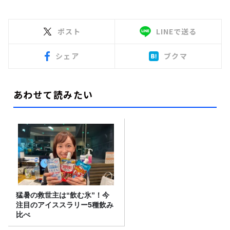
ポスト
LINEで送る
シェア
ブクマ
あわせて読みたい
猛暑の救世主は“飲む氷”！今
注目のアイススラリー5種飲み
比べ