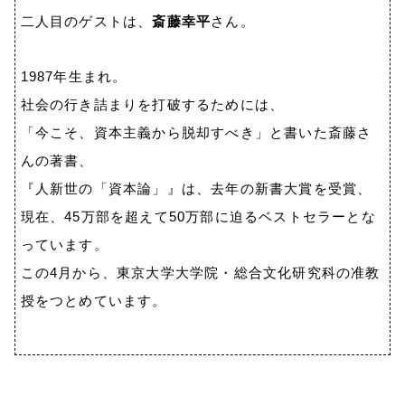
二人目のゲストは、
斎藤幸平
さん。
1987
年生まれ。
社会の行き詰まりを打破するためには、
「今こそ、資本主義から脱却すべき」と書いた斎藤さ
んの著書、
『人新世の「資本論」』は、去年の新書大賞を受賞、
現在、
45
万部を超えて
50
万部に迫るベストセラーとな
っています。
この
4
月から、東京大学大学院・総合文化研究科の准教
授をつとめています。