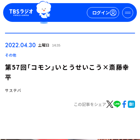
ログイン
マイページ
2022.04.30
土曜日
14:35
新規会員登録
ログイン
その他
第57回「コモン」いとうせいこう×斎藤幸
平
サステバ
この記事をシェア
今日の番組表
週間番組表
トピックス
TBS Podcast