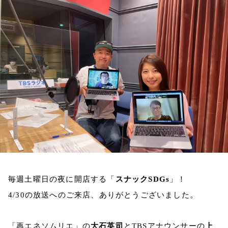
お知らせ
イベント・グッズ
YouTube
会社情報
毎週土曜日の夜に開店する「
スナック
SDGs
」！
4/30
の放送へのご来店、ありがとうございました。
「再エネソムリエ」の
大石英司
と
TBS
アナウンサーの
上