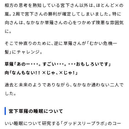
相方の思考を熟知している宮下さん以外は、ほとんど×の
嵐。2周で宮下さんの勝利が確定してしまいました。特に
向さんは、なかなか草薙さんの心をつかめず険悪な雰囲気
に。
そこで仲直りのために、逆に草薙さんが「むかい危機一
髪」にチャレンジ。
草薙「あのー・・・。すごい・・・。・・・おもしろいです」
向「なんもない！！ ×じゃ、×じゃ！」
過去と未来のようでありながら、なかなか通わない二人で
した。
宮下草薙の睡眠について
いい睡眠について研究する「グッドスリープラボ」のコー