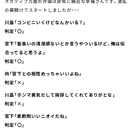
ネガティブ方面の弁論は非常に饒舌な草薙さんです。波乱
の幕開けでスタートしましたが・・・
川島「コンビニいくけどなんかいる？」
判定「〇」
宮下「髪長いの清潔感ないとか言うやついるけど、俺は似
合ってると思うよ」
判定「〇」
向「宮下との相性めっちゃいいよね」
判定「×」
川島「ホンマ勇気だして挨拶してくれてありがとな」
判定「×」
宮下「柔軟剤いいニオイだね」
判定「〇」