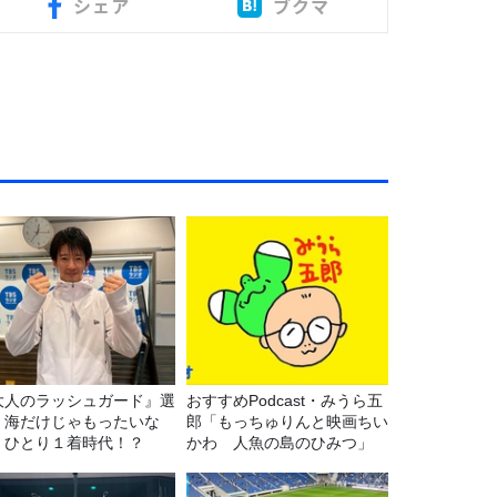
シェア
ブクマ
大人のラッシュガード』選
おすすめPodcast・みうら五
！海だけじゃもったいな
郎「もっちゅりんと映画ちい
！ひとり１着時代！？
かわ 人魚の島のひみつ」