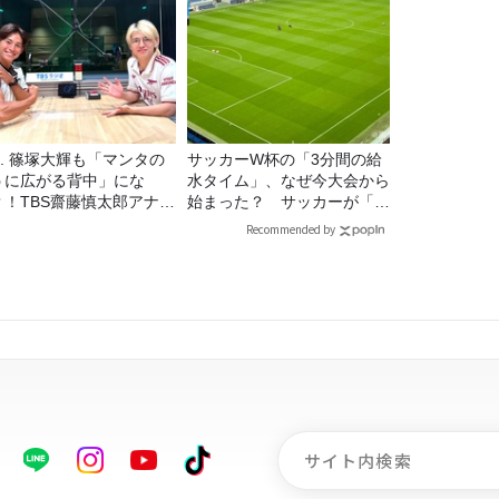
7. 篠塚大輝も「マンタの
サッカーW杯の「3分間の給
うに広がる背中」にな
水タイム」、なぜ今大会から
？！TBS齋藤慎太郎アナに
始まった？ サッカーが「お
くメンズフィジークの魅
金」に変わる仕組み
Recommended by
！！