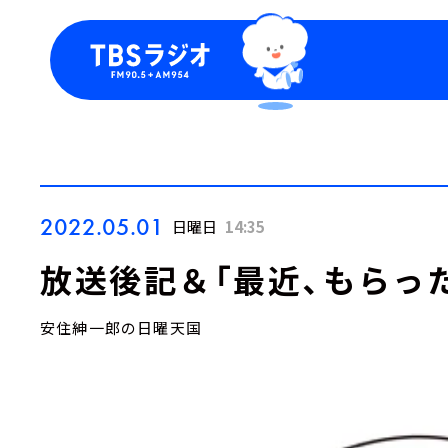
今日の番組表
トピッ
週間番組表
TBS
Podca
お知ら
2022.05.01
日曜日
14:35
放送後記＆「最近、もらっ
安住紳一郎の日曜天国