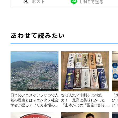
ポスト
LINEで送る
あわせて読みたい
日本のアニメがアフリカで人
なぜ人気？十割そばの魅
『
気の理由とは？エンタメ社会
力！ 最高に美味しかった
び
学者が語るアフリカ市場のリ
『山本かじの「国産十割そ
い
アル
ば」』とは？【十割そば10
種食べ比べ】