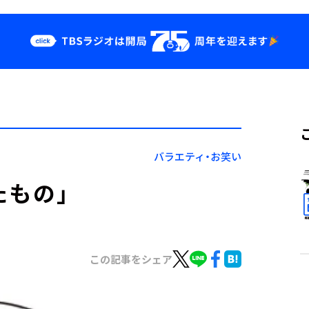
クス
イベント・グッ
ズ
st
YouTube
せ
会社情報
バラエティ・お笑い
たもの」
この記事をシェア