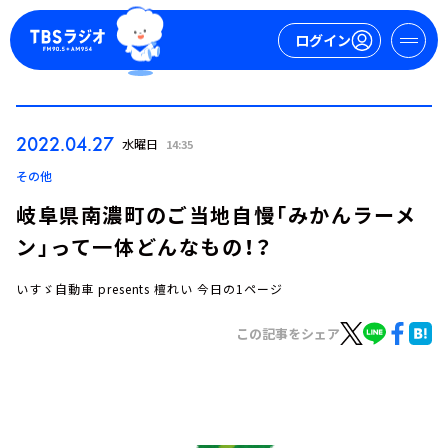
ログイン
マイページ
2022.04.27
水曜日
14:35
新規会員登録
ログイン
その他
岐阜県南濃町のご当地自慢「みかんラーメ
ン」って一体どんなもの！？
いすゞ自動車 presents 檀れい 今日の1ページ
この記事をシェア
今日の番組表
週間番組表
トピックス
TBS Podcast