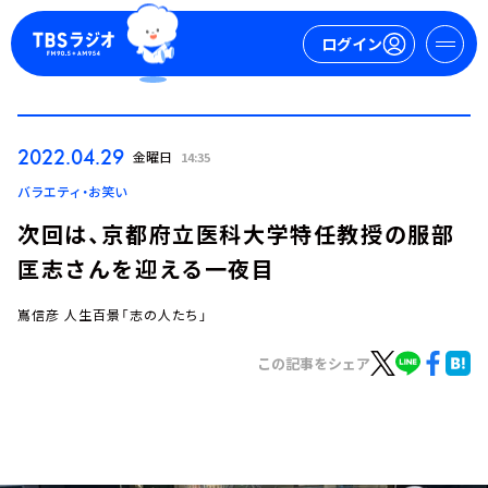
ログイン
マイページ
2022.04.29
金曜日
14:35
新規会員登録
ログイン
バラエティ・お笑い
次回は、京都府立医科大学特任教授の服部
匡志さんを迎える一夜目
嶌信彦 人生百景「志の人たち」
この記事をシェア
今日の番組表
週間番組表
トピックス
TBS Podcast