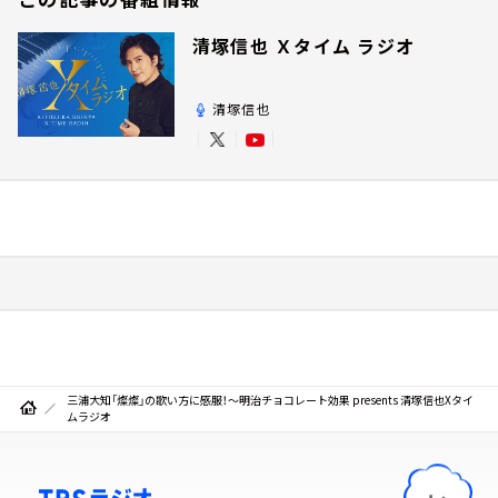
清塚信也 Ｘタイム ラジオ
清塚信也
三浦大知「燦燦」の歌い方に感服！～明治チョコレート効果 presents 清塚信也Xタイ
ムラジオ