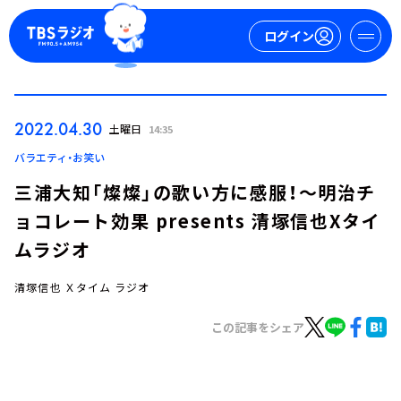
ログイン
マイページ
2022.04.30
土曜日
14:35
新規会員登録
ログイン
バラエティ・お笑い
三浦大知「燦燦」の歌い方に感服！～明治チ
ョコレート効果 presents 清塚信也Xタイ
ムラジオ
清塚信也 Ｘタイム ラジオ
今日の番組表
この記事をシェア
週間番組表
トピックス
TBS Podcast