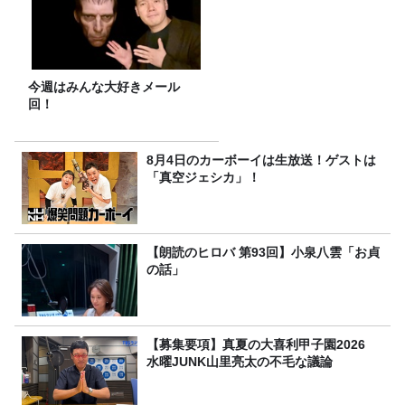
今週はみんな大好きメール
回！
8月4日のカーボーイは生放送！ゲストは
「真空ジェシカ」！
【朗読のヒロバ 第93回】小泉八雲「お貞
の話」
【募集要項】真夏の大喜利甲子園2026
水曜JUNK山里亮太の不毛な議論