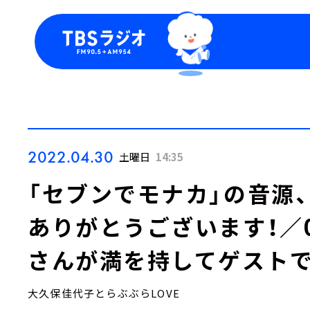
今日の番組表
トピッ
週間番組表
TBS
Podca
お知ら
2022.04.30
土曜日
14:35
「セブンでモナカ」の音源
ありがとうございます！／0
さんが満を持してゲストで
大久保佳代子とらぶぶらLOVE