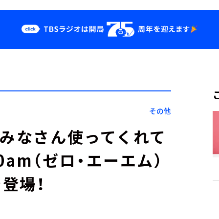
クス
イベント・グッ
ズ
st
YouTube
せ
会社情報
その他
、みなさん使ってくれて
am（ゼロ・エーエム）
登場！