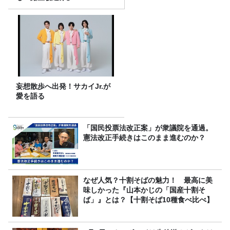
妄想散歩へ出発！サカイJr.が
愛を語る
「国民投票法改正案」が衆議院を通過。
憲法改正手続きはこのまま進むのか？
なぜ人気？十割そばの魅力！ 最高に美
味しかった『山本かじの「国産十割そ
ば」』とは？【十割そば10種食べ比べ】