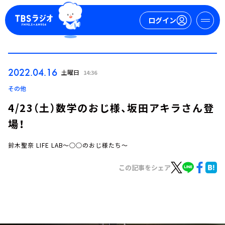
ログイン
マイページ
2022.04.16
土曜日
14:36
新規会員登録
ログイン
その他
4/23（土）数学のおじ様、坂田アキラさん登
場！
鈴木聖奈 LIFE LAB～○○のおじ様たち～
この記事をシェア
今日の番組表
週間番組表
トピックス
TBS Podcast