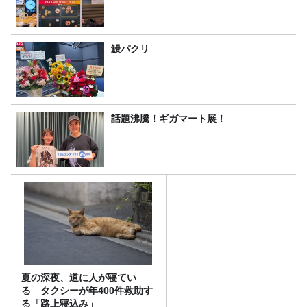
鰻パクリ
話題沸騰！ギガマート展！
夏の深夜、道に人が寝てい
る タクシーが年400件救助す
る「路上寝込み」