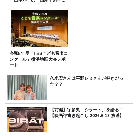
『山本かじの「国産十割そ
ば」』とは？【十割そば10種
食べ比べ】
令和8年度「TBSこども音楽コ
ンクール」横浜地区大会レポ
ート
久米宏さんは平野レミさんが好きだっ
た？？
【前編】宇多丸『シラート』を語る！
【映画評書き起こし 2026.6.18 放送】