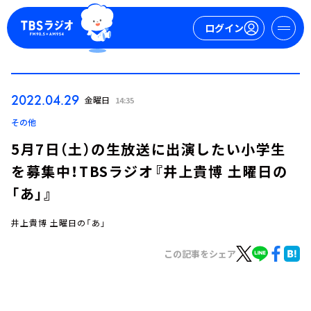
ログイン
マイページ
2022.04.29
金曜日
14:35
新規会員登録
ログイン
その他
5月7日（土）の生放送に出演したい小学生
を募集中！TBSラジオ『井上貴博 土曜日の
「あ」』
井上貴博 土曜日の「あ」
今日の番組表
この記事をシェア
週間番組表
トピックス
TBS Podcast