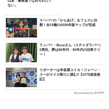
山里「麻辣湯でなめられたく
ない」
スーパーの「からあげ」をフェスに分
類！全15種の2026年版マップが完成
ラッパー・Boseさん（スチャダラパー）
2周目。夢は80年代・90年代の旧車ラリ
ー！
リポーターは本仮屋ユイカ！ジェーン・
スーがスイカ割りに挑む‼【#278放送後
記】
Recommended by