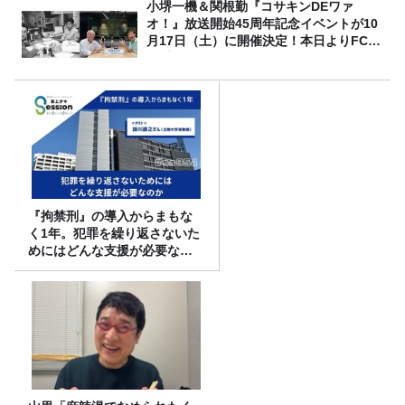
小堺一機＆関根勤『コサキンDEワァ
オ！』放送開始45周年記念イベントが10
月17日（土）に開催決定！本日よりFC先
行受付スタート！
『拘禁刑』の導入からまもな
く1年。犯罪を繰り返さないた
めにはどんな支援が必要なの
か