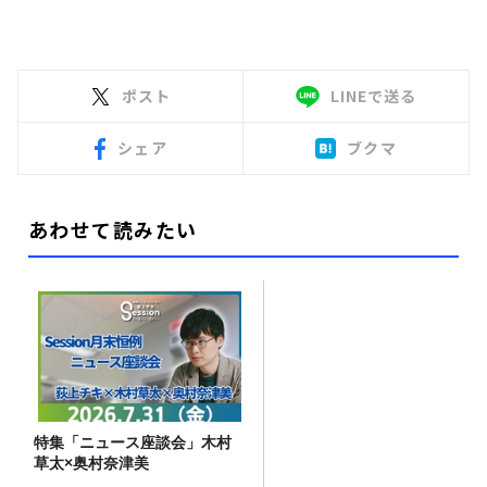
ポスト
LINEで送る
シェア
ブクマ
あわせて読みたい
特集「ニュース座談会」木村
草太×奥村奈津美