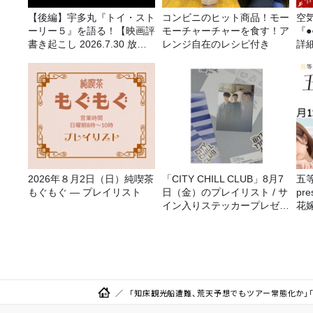
【後編】宇多丸『トイ・スト
コンビニのヒット商品！モー
空
ーリー５』を語る！【映画評
モーチャーチャーを食す！ア
『
書き起こし 2026.7.30 放
レンジ自在のレシピ付き
詳
送】
2026年８月2日（日）純喫茶
「CITY CHILL CLUB」8月7
五
もぐもぐ ― プレイリスト
日（金）のプレイリスト / サ
pr
イン入りステッカープレゼン
花嫁
ト有り
決
「知床観光船遭難、荒天予想でもツアー常態化か」