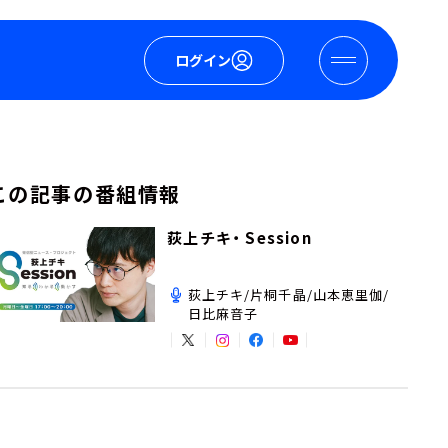
ログイン
この記事の番組情報
荻上チキ・ Session
荻上チキ/片桐千晶/山本恵里伽/
日比麻音子