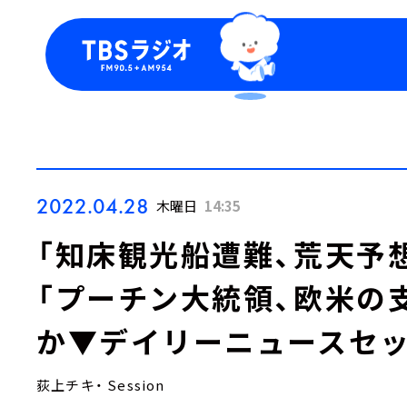
今日の番組表
トピッ
週間番組表
TBS
Podca
お知ら
2022.04.28
木曜日
14:35
「知床観光船遭難、荒天予
「プーチン大統領、欧米の
か▼デイリーニュースセ
荻上チキ・ Session