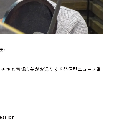
送）
家・荻上チキと南部広美がお送りする発信型ニュース番
ssion」