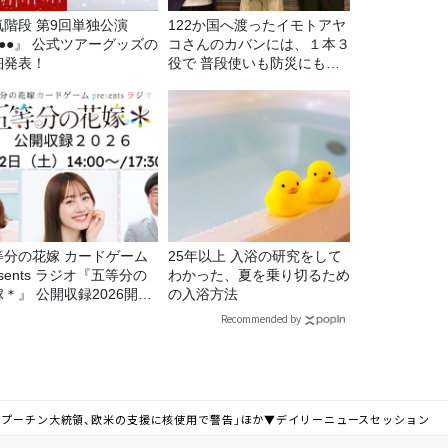
気階段 第9回単独公演
122か国へ渡ったイモトアヤ
●●●』 公式ツアーグッズの
コさんのカバンには、１本３
細発表！
役で 普段使いも防災にもな
る最強の棒が入っていた！
等分の花嫁 カードゲーム
25年以上 入浴の研究をして
esents ラジオ『五等分の
わかった、夏を乗り切るため
＊』 公開収録2026開催
の入浴方法
定！
Recommended by
「プーチン大統領、欧米の支援に核使用で警告」ほか▼デイリーニュースセッション