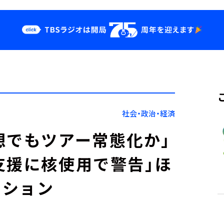
クス
イベント・グッ
ズ
st
YouTube
せ
会社情報
社会・政治・経済
想でもツアー常態化か」
支援に核使用で警告」ほ
ッション