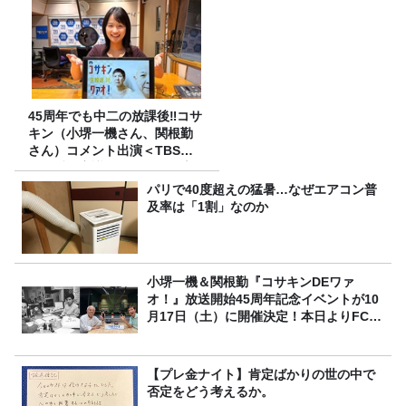
45周年でも中二の放課後‼コサ
キン（小堺一機さん、関根勤
さん）コメント出演＜TBSラ
ジオ番組審議会からのご報告
＞
パリで40度超えの猛暑…なぜエアコン普
及率は「1割」なのか
小堺一機＆関根勤『コサキンDEワァ
オ！』放送開始45周年記念イベントが10
月17日（土）に開催決定！本日よりFC先
行受付スタート！
【プレ金ナイト】肯定ばかりの世の中で
否定をどう考えるか。