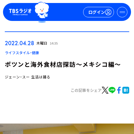
ログイン
マイページ
2022.04.28
木曜日
14:35
新規会員登録
ログイン
ライフスタイル・健康
ポツンと海外食材店探訪～メキシコ編～
ジェーン・スー 生活は踊る
この記事をシェア
今日の番組表
週間番組表
トピックス
TBS Podcast