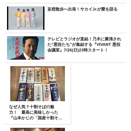
妄想散歩へ出発！サカイJr.が愛を語る
テレビとラジオが直結！乃木に粛清され
た“悪役たち”が集結する『VIVANT 悪役
会議室』7/26(日)23時スタート！
なぜ人気？十割そばの魅
力！ 最高に美味しかった
『山本かじの「国産十割そ
ば」』とは？【十割そば10種
食べ比べ】