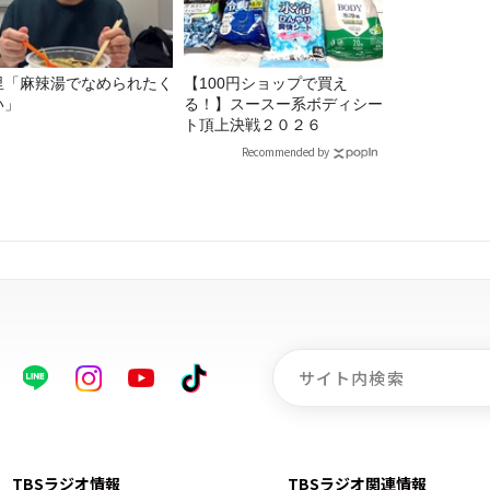
里「麻辣湯でなめられたく
【100円ショップで買え
い」
る！】スースー系ボディシー
ト頂上決戦２０２６
Recommended by
TBSラジオ情報
TBSラジオ関連情報