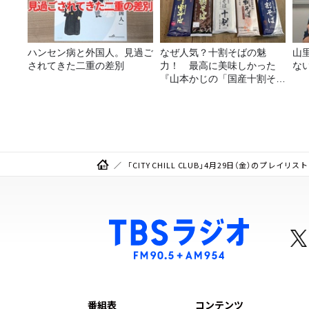
ハンセン病と外国人。見過ご
なぜ人気？十割そばの魅
山
されてきた二重の差別
力！ 最高に美味しかった
な
『山本かじの「国産十割そ
ば」』とは？【十割そば10
種食べ比べ】
「CITY CHILL CLUB」4月29日（金）のプレイリスト
番組表
コンテンツ