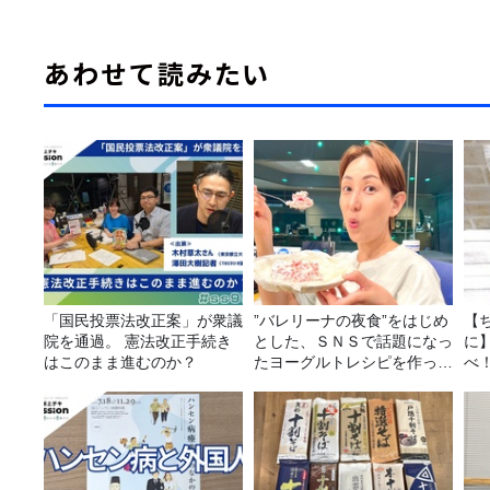
あわせて読みたい
「国民投票法改正案」が衆議
”バレリーナの夜食”をはじめ
【
院を通過。 憲法改正手続き
とした、ＳＮＳで話題になっ
に
はこのまま進むのか？
たヨーグルトレシピを作って
べ
みた！