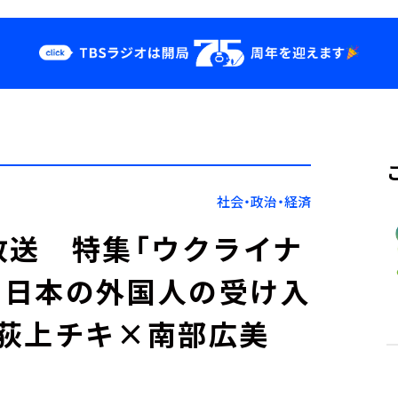
クス
イベント・グッ
ズ
st
YouTube
せ
会社情報
社会・政治・経済
）放送 特集「ウクライナ
る日本の外国人の受け入
荻上チキ×南部広美