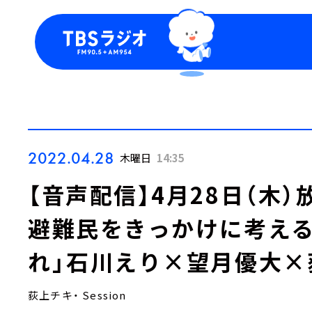
今日の番組表
トピッ
週間番組表
TBS
Podca
お知ら
2022.04.28
木曜日
14:35
【音声配信】4月28日（木
避難民をきっかけに考え
れ」石川えり×望月優大×
荻上チキ・ Session