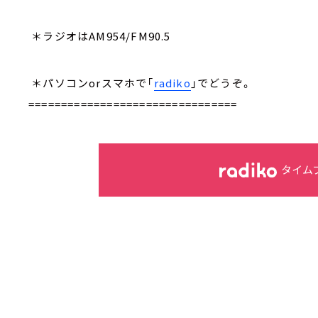
＊ラジオはAM954/FM90.5
＊パソコンorスマホで「
radiko
」でどうぞ。
================================
タイム