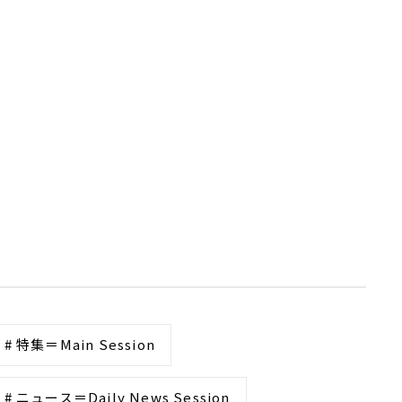
# 特集＝Main Session
# ニュース＝Daily News Session