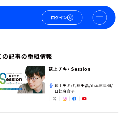
ログイン
この記事の番組情報
荻上チキ・ Session
荻上チキ/片桐千晶/山本恵里伽/
日比麻音子