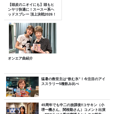
【頭皮のニオイにも】頭もヒ
ンヤリ快適に！スースー系ヘ
ッドスプレー 頂上決戦2026！
オンエア曲紹介
猛暑の救世主は“飲む氷”！今注目のアイ
ススラリー5種飲み比べ
45周年でも中二の放課後‼コサキン（小
堺一機さん、関根勤さん）コメント出演