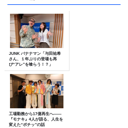
JUNK バナナマン「与田祐希
さん、１年ぶりの登場も再
び“アレ”を喰らう！？」
工場勤務から17億再生へ——
『モナキ』4人が語る、人生を
変えた“ポチッ”の話