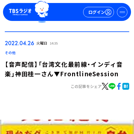
ログイン
マイページ
2022.04.26
火曜日
14:35
新規会員登録
ログイン
その他
【音声配信】「台湾文化最前線・インディ音
楽」神田桂一さん▼FrontlineSession
この記事をシェア
今日の番組表
週間番組表
トピックス
TBS Podcast