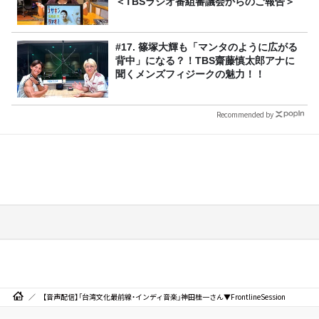
＜TBSラジオ番組審議会からのご報告＞
#17. 篠塚大輝も「マンタのように広がる
背中」になる？！TBS齋藤慎太郎アナに
聞くメンズフィジークの魅力！！
Recommended by
【音声配信】「台湾文化最前線・インディ音楽」神田桂一さん▼FrontlineSession