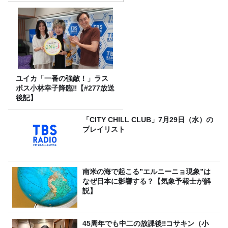
金」に変わる仕組み
ユイカ「一番の強敵！」ラス
ボス小林幸子降臨‼【#277放送
後記】
「CITY CHILL CLUB」7月29日（水）の
プレイリスト
南米の海で起こる”エルニーニョ現象”は
なぜ日本に影響する？【気象予報士が解
説】
45周年でも中二の放課後‼コサキン（小