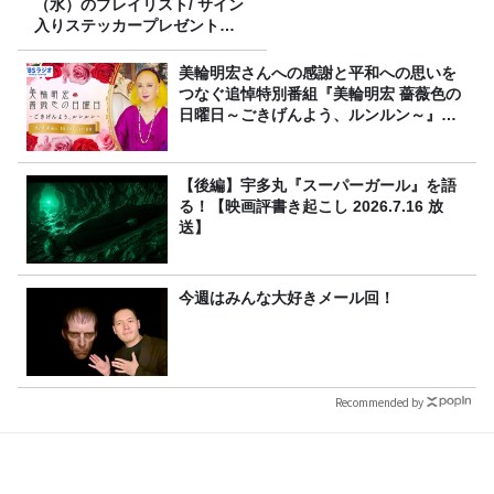
（水）のプレイリスト/ サイン
入りステッカープレゼント有
り
美輪明宏さんへの感謝と平和への思いを
つなぐ追悼特別番組『美輪明宏 薔薇色の
日曜日～ごきげんよう、ルンルン～』
8/9（日）16時放送
【後編】宇多丸『スーパーガール』を語
る！【映画評書き起こし 2026.7.16 放
送】
今週はみんな大好きメール回！
Recommended by