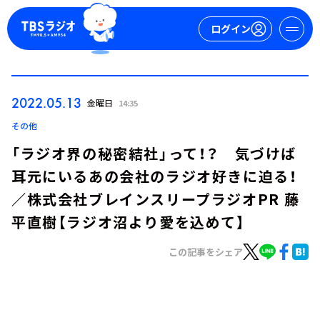
ログイン
マイページ
2022.05.13
金曜日
14:35
新規会員登録
ログイン
その他
「ラジオ界の秘密結社」って！？ 気づけば
耳元にいるあの会社のラジオ好きに迫る！
／株式会社ブレインスリープラジオPR 藤
平直樹【ラジオ沼より愛を込めて】
この記事をシェア
今日の番組表
週間番組表
トピックス
TBS Podcast