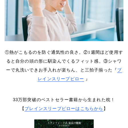
①熱がこもるのを防ぐ通気性の良さ。②1週間ほど使用す
ると自分の頭の形に馴染んでくるフィット感。③シャワ
ーで丸洗いできお手入れが楽ちん、と三拍子揃った『
ブ
レインスリープピロー
』
33万部突破のベストセラー書籍から生まれた枕！
【
ブレインスリープピローはこちらから
】