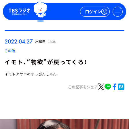
ログイン
マイページ
2022.04.27
水曜日
14:35
新規会員登録
ログイン
その他
イモト、“物欲”が戻ってくる！
イモトアヤコのすっぴんしゃん
この記事をシェア
今日の番組表
週間番組表
トピックス
TBS Podcast