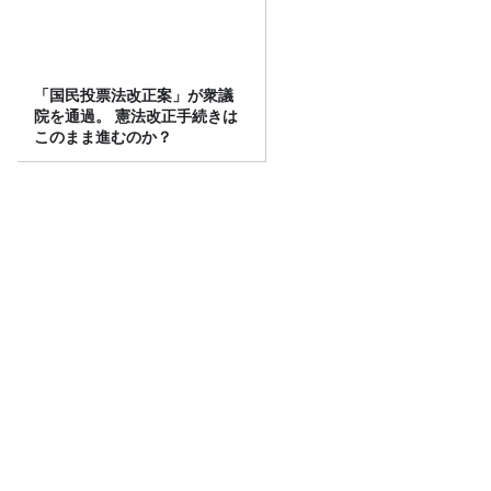
「国民投票法改正案」が衆議
院を通過。 憲法改正手続きは
このまま進むのか？
「CITY CHILL CLUB」8月5日
（水）のプレイリスト/ サイン
入りステッカープレゼント有
り
南米の海で起こる”エルニーニョ現象”は
なぜ日本に影響する？【気象予報士が解
説】