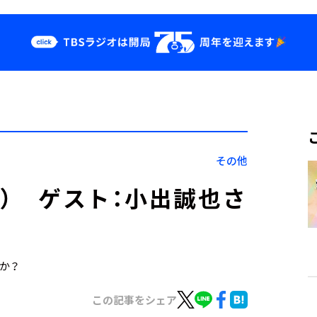
クス
イベント・グッ
ズ
st
YouTube
せ
会社情報
その他
5日） ゲスト：小出誠也さ
すか？
この記事をシェア