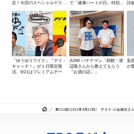
定！今回のスペシャルゲスト
で「健康ハートの日」特別企
詳
は、タカアンドトシ！
画を8/10（月）に放送
『ゆうゆうワイド』『デイ・
JUNK バナナマン「錦鯉・渡
妄
キャッチ！』が１日限定復
辺隆さんから教えてもらう
が
活。9/21はプレミアムデー
『お酒の話』」
第232回（2022年4月25日） ゲスト：小出誠也さ