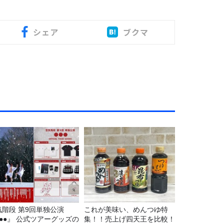
シェア
ブクマ
気階段 第9回単独公演
これが美味い、めんつゆ特
●●●』 公式ツアーグッズの
集！！売上げ四天王を比較！