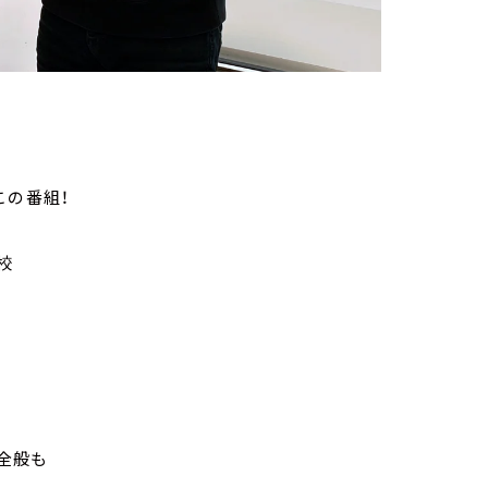
この番組！
校
全般も