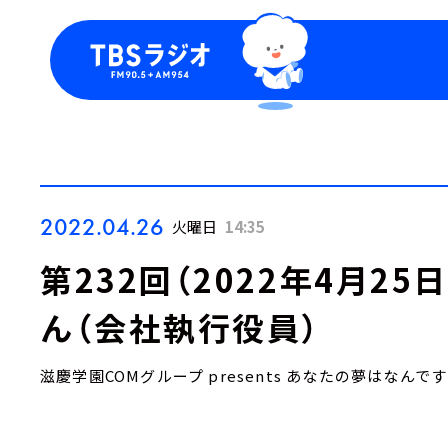
今日の番組表
トピッ
週間番組表
TBS
Podca
お知ら
2022.04.26
火曜日
14:35
第232回（2022年4月2
ん（会社執行役員）
滋慶学園COMグループ presents あなたの夢はなんで