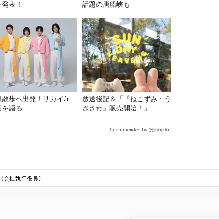
細発表！
話題の唐船峡も
想散歩へ出発！サカイJr.
放送後記＆「『ねこずみ・う
愛を語る
ささわ』販売開始！」
Recommended by
ん（会社執行役員）