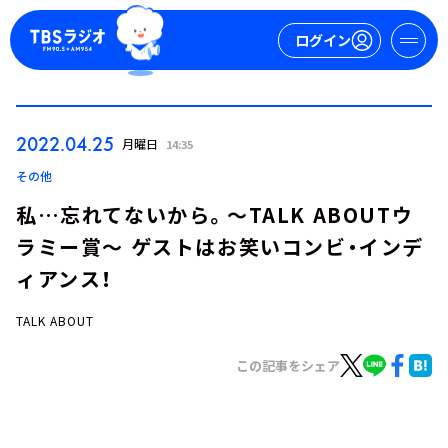
ログイン
マイページ
2022.04.25
月曜日
14:35
新規会員登録
ログイン
その他
私…忘れてないから。～TALK ABOUTウ
ラミー賞～ ゲストはお笑いコンビ・インデ
ィアンス！
TALK ABOUT
今日の番組表
この記事をシェア
週間番組表
トピックス
TBS Podcast