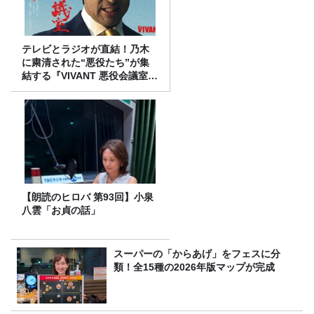
テレビとラジオが直結！乃木
に粛清された“悪役たち”が集
結する『VIVANT 悪役会議室』
7/26(日)23時スタート！
【朗読のヒロバ 第93回】小泉
八雲「お貞の話」
スーパーの「からあげ」をフェスに分
類！全15種の2026年版マップが完成