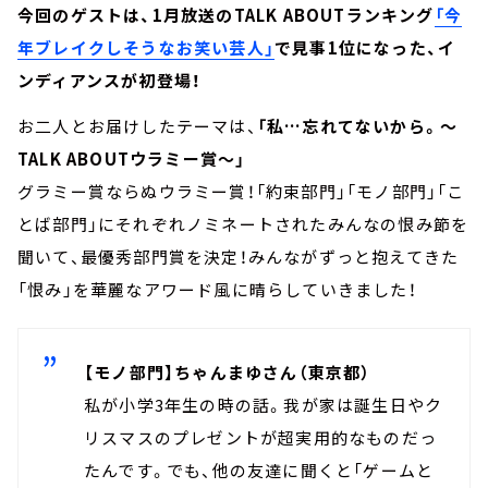
今回のゲストは、1月放送のTALK ABOUTランキング
「今
年ブレイクしそうなお笑い芸人」
で見事1位になった、イ
ンディアンスが初登場！
お二人とお届けしたテーマは、
「私…忘れてないから。～
TALK ABOUTウラミー賞～」
グラミー賞ならぬウラミー賞！「約束部門」「モノ部門」「こ
とば部門」にそれぞれノミネートされたみんなの恨み節を
聞いて、最優秀部門賞を決定！みんながずっと抱えてきた
「恨み」を華麗なアワード風に晴らしていきました！
【モノ部門】ちゃんまゆさん（東京都）
私が小学3年生の時の話。我が家は誕生日やク
リスマスのプレゼントが超実用的なものだっ
たんです。でも、他の友達に聞くと「ゲームと