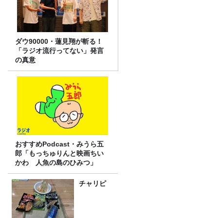
ダウ90000・蓮見翔が斬る！
「ラジオ流行ってない」発言
の真意
おすすめPodcast・みうら五
郎「もっちゅりんと映画ちい
かわ 人魚の島のひみつ」
チャリピ