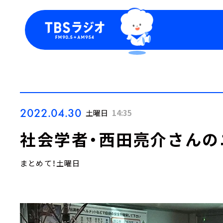
今日の番組表
トピッ
週間番組表
TBS
Podca
お知ら
2022.04.30
土曜日
14:35
社会学者・西田亮介さんの
まとめて！土曜日