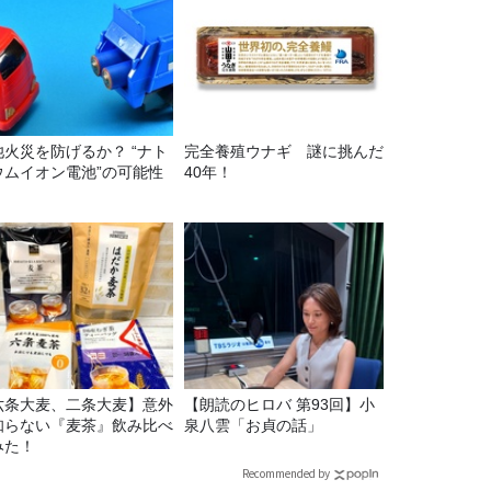
池火災を防げるか？ “ナト
完全養殖ウナギ 謎に挑んだ
ウムイオン電池”の可能性
40年！
六条大麦、二条大麦】意外
【朗読のヒロバ 第93回】小
知らない『麦茶』飲み比べ
泉八雲「お貞の話」
みた！
Recommended by