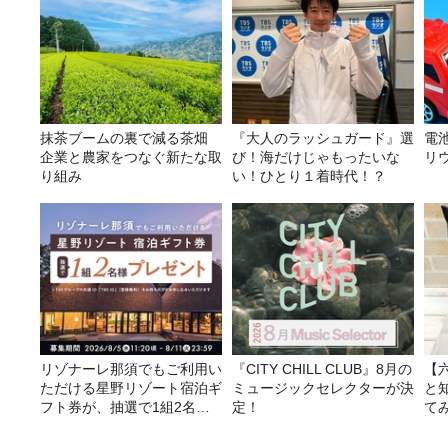
抹茶ブームの裏で減る茶畑
『大人のラッシュガード』選
電
企業と農家をつなぐ新たな取
び！海だけじゃもったいな
リ
り組み
い！ひとり１着時代！？
リゾナーレ那須でもご利用い
『CITY CHILL CLUB』8月の
【
ただける星野リゾート宿泊ギ
ミュージックセレクターが決
と
フト券が、抽選で1組2名様
定！
て
にプレゼント！